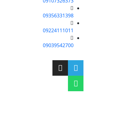
09107326373
09356331398
09224111011
09039542700